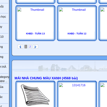
rồi
 học
uy
KHBD - TUẦN 13
KHBD - TUẦN 12
 10
1
2
ng
ơng
NH HÀ
category/ca-
MÁI NHÀ CHUNG MÀU XANH (4568 bài)
ml ...
của
ác