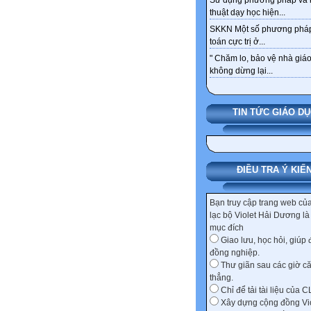
Sử dụng phương pháp và 
thuật dạy học hiện...
SKKN Một số phương pháp
toán cực trị ở...
" Chăm lo, bảo vệ nhà giáo
không dừng lại...
TIN TỨC GIÁO D
ĐIỀU TRA Ý KIẾ
Bạn truy cập trang web củ
lạc bộ Violet Hải Dương l
mục đích
Giao lưu, học hỏi, giúp 
đồng nghiệp.
Thư giãn sau các giờ c
thẳng.
Chỉ để tải tài liệu của C
Xây dựng cộng đồng Vio