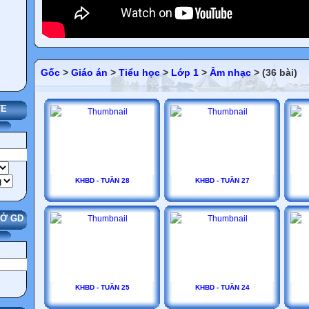
Gốc
>
Giáo án
>
Tiểu học
>
Lớp 1
>
Âm nhạc
> (36 bài)
TE
KHBD - TUẦN 28
KHBD - TUẦN 27
SỞ GD
KHBD - TUẦN 25
KHBD - TUẦN 24