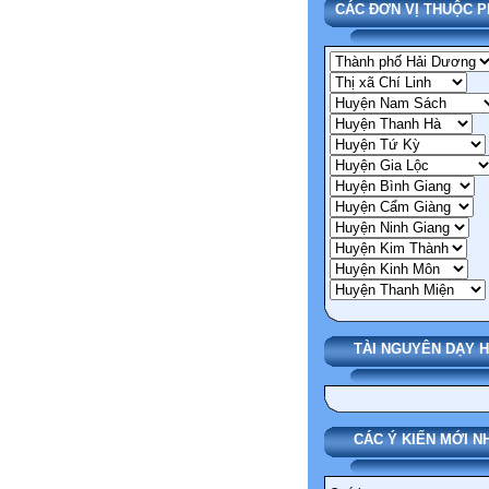
CÁC ĐƠN VỊ THUỘC 
TÀI NGUYÊN DẠY 
CÁC Ý KIẾN MỚI N