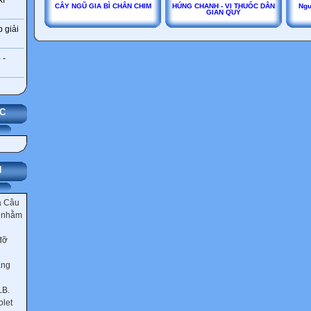
kĩ
CÂY NGŨ GIA BÌ CHÂN CHIM
HÚNG CHANH - VỊ THUỐC DÂN
Ngư
GIAN QUÝ
 giải
 -
ỤC
N
a Câu
à nhằm
đỡ
ăng
LB.
let