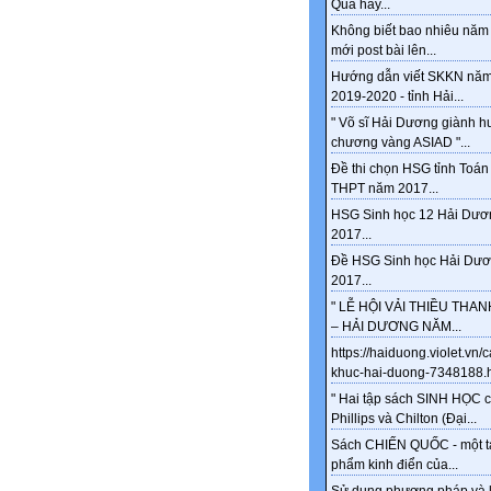
Quá hay...
Không biết bao nhiêu năm 
mới post bài lên...
Hướng dẫn viết SKKN năm
2019-2020 - tỉnh Hải...
" Võ sĩ Hải Dương giành h
chương vàng ASIAD "...
Đề thi chọn HSG tỉnh Toán
THPT năm 2017...
HSG Sinh học 12 Hải Dươ
2017...
Đề HSG Sinh học Hải Dư
2017...
" LỄ HỘI VẢI THIỀU THA
– HẢI DƯƠNG NĂM...
https://haiduong.violet.vn/
khuc-hai-duong-7348188.ht
" Hai tập sách SINH HỌC 
Phillips và Chilton (Đại...
Sách CHIẾN QUỐC - một t
phẩm kinh điển của...