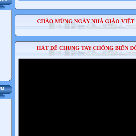
CHÀO MỪNG NGÀY NHÀ GIÁO VIỆT N
HÁT ĐỂ CHUNG TAY CHỐNG BIẾN Đ
ỢM